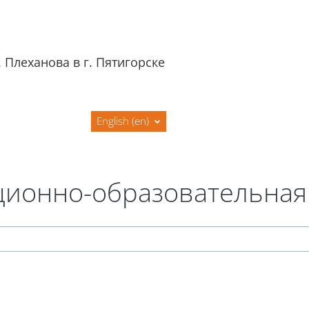
 Плеханова в г. Пятигорске
я
Сайт филиала
English ‎(en)‎
ионно-образовательная