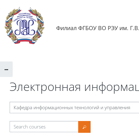
Skip to main content
Филиал ФГБОУ ВО РЭУ им. Г.В.
Обратная связь
Документация
Контактная информаци
Электронная информац
se categories
Search courses
Search courses