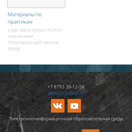
Материалы по
практикам
2 курс магистратура 40.04.01
направление
"Юриспруденция" заочная
форма
+7 8793 38‑12‑58
pyatigorsk@rea.ru
Электронно‑информационная образовательная среда