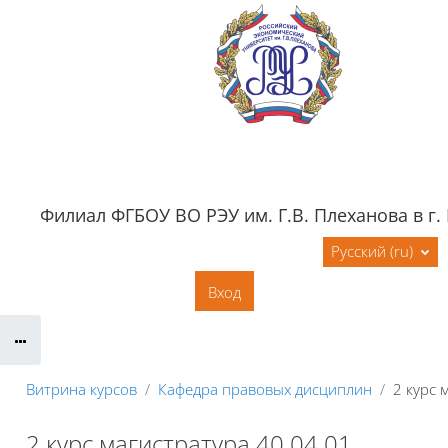
Перейти к основному содержанию
Филиал ФГБОУ ВО РЭУ им. Г.В. Плеханова в г.
Обратная связь
Документация
Русский ‎(ru)‎
Контактная информация
Вход
Сайт филиала
Витрина курсов
Кафедра правовых дисциплин
2 курс 
2 курс магистратура 40.04.01