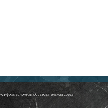
о‑информационная образовательная среда
©