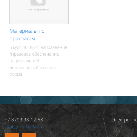
Материалы по
практикам
5 курс 40.05.01 направление
"Правовое обеспечение
национальной
безопасности" заочная
форма
+7 8793 38‑12‑58
Электронн
pyatigorsk@rea.ru