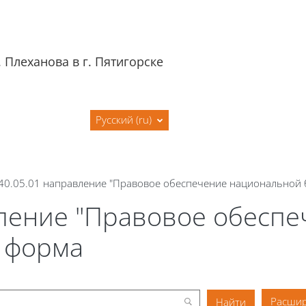
 Плеханова в г. Пятигорске
я
Сайт филиала
Русский ‎(ru)‎
 40.05.01 направление "Правовое обеспечение национальной 
авление "Правовое обесп
я форма
Расшир