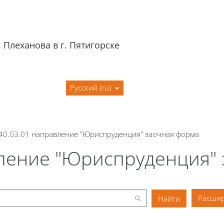
 Плеханова в г. Пятигорске
я
Сайт филиала
Русский ‎(ru)‎
 40.03.01 направление "Юриспруденция" заочная форма
вление "Юриспруденция"
Расшир