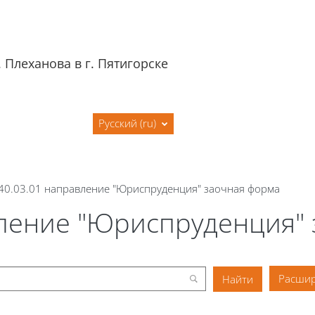
 Плеханова в г. Пятигорске
я
Сайт филиала
Русский ‎(ru)‎
 40.03.01 направление "Юриспруденция" заочная форма
вление "Юриспруденция"
Расшир