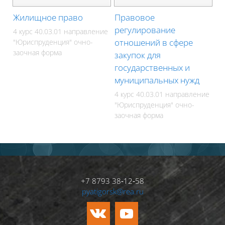
Жилищное право
Правовое
регулирование
4 курс 40.03.01 направление
отношений в сфере
"Юриспруденция" очно-
заочная форма
закупок для
государственных и
муниципальных нужд
4 курс 40.03.01 направление
"Юриспруденция" очно-
заочная форма
+7 8793 38‑12‑58
pyatigorsk@rea.ru