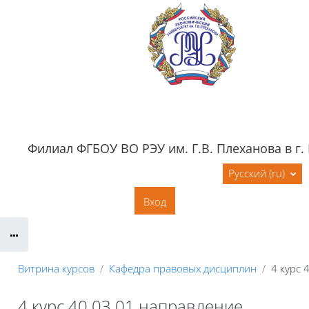
Перейти к основному содержанию
Филиал ФГБОУ ВО РЭУ им. Г.В. Плеханова в г.
Обратная связь
Документация
Русский ‎(ru)‎
Контактная информация
Вход
Сайт филиала
Витрина курсов
Кафедра правовых дисциплин
4 курс
4 курс 40.03.01 направление