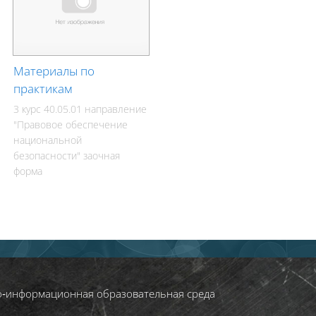
Материалы по
практикам
3 курс 40.05.01 направление
"Правовое обеспечение
национальной
безопасности" заочная
форма
о‑информационная образовательная среда