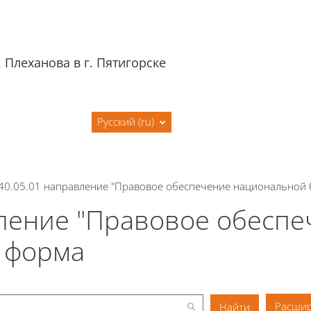
 Плеханова в г. Пятигорске
я
Сайт филиала
Русский ‎(ru)‎
 40.05.01 направление "Правовое обеспечение национальной 
авление "Правовое обесп
я форма
Расшир