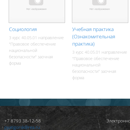
Социология
Учебная практика
(Ознакомительная
3 курс 40.05.01 направление
практика)
"Правовое обеспечение
национальной
3 курс 40.05.01 направление
безопасности" заочная
"Правовое обеспечение
форма
национальной
безопасности" заочная
форма
+7 8793 38‑12‑58
Электронн
pyatigorsk@rea.ru