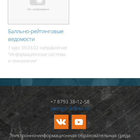
Балльно-рейтинговые
ведомости
1 курс 09.03.02 направление
"Информационные системы
и технологии"
+7 8793 38‑12‑58
pyatigorsk@rea.ru
Электронно‑информационная образовательная среда