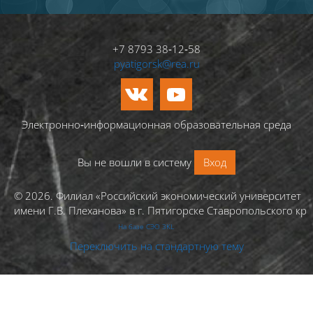
+7 8793 38‑12‑58
pyatigorsk@rea.ru
Электронно‑информационная образовательная среда
Вы не вошли в систему
Вход
© 2026. Филиал «Российский экономический университет
имени Г.В. Плеханова» в г. Пятигорске Ставропольского кра
На базе СЭО 3KL
Переключить на стандартную тему