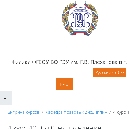
Перейти к основному содержанию
Филиал ФГБОУ ВО РЭУ им. Г.В. Плеханова в г.
Обратная связь
Документация
Русский ‎(ru)‎
Контактная информация
Вход
Сайт филиала
Витрина курсов
Кафедра правовых дисциплин
4 курс
4 курс 40.05.01 направление