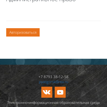
Авторизоваться
+7 8793 38‑12‑58
pyatigorsk@rea.ru
Электронно‑информационная образовательная среда