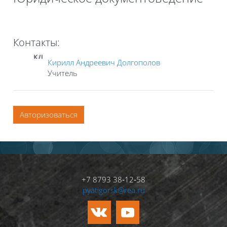
Контакты:
КД
Кирилл Андреевич Долгополов
Учитель
Авторизоваться
+7 8793 38‑12‑58
pyatigorsk@rea.ru