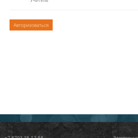
Учитель
Авторизоваться
+7 8793 38‑12‑58
Электронн