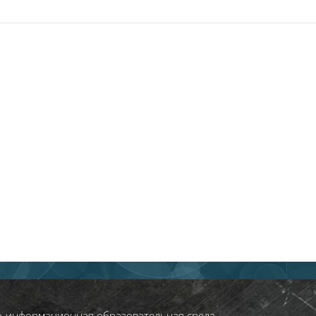
о‑информационная образовательная среда