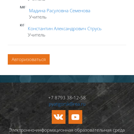
МС
Мадина Расуловна Семенова
Учитель
КС
Константин Александрович Струсь
Учитель
Авторизоваться
+7 8793 38‑12‑58
pyatigorsk@rea.ru
Электронно‑информационная образовательная среда