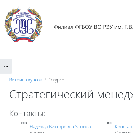
Перейти к основному содержанию
Филиал ФГБОУ ВО РЭУ им. Г.В.
Обратная связь
Документация
Контактная информаци
Витрина курсов
О курсе
Стратегический менед
Контакты:
НЗ
КС
Надежда Викторовна Зюзина
Констан