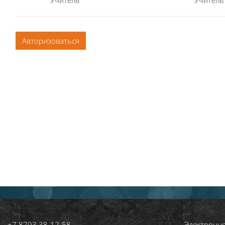
Учитель
Учитель
Авторизоваться
+7 8793 38‑12‑58
Электронн