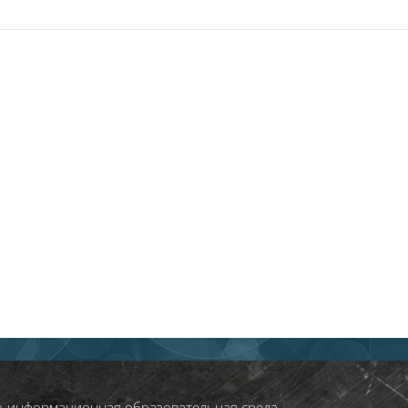
о‑информационная образовательная среда