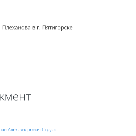
 Плеханова в г. Пятигорске
я
Сайт филиала
жмент
тин Александрович Струсь