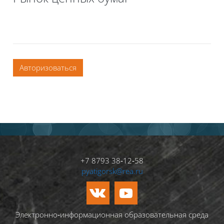
Авторизоваться
+7 8793 38‑12‑58
pyatigorsk@rea.ru
Электронно‑информационная образовательная среда