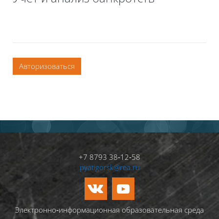
Авторизоваться
+7 8793 38‑12‑58
pyatigorsk@rea.ru
Электронно‑информационная образовательная среда